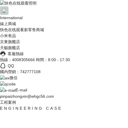
International
線上商城
91快色视频照明

快色在线观看新零售商城
小米有品
京東旗艦店
快色视频成人APP下载照明

天貓旗艦店
客服熱線
招商加盟
熱線：4008305666
時間：8:00 - 17:30
QQ
國內營銷：742777108
服務中心

微信
了解快色在线观看

E-mail
pinpaizhongxin@whgc56.com
工程案例
工程中心

ENGINEERING CASE